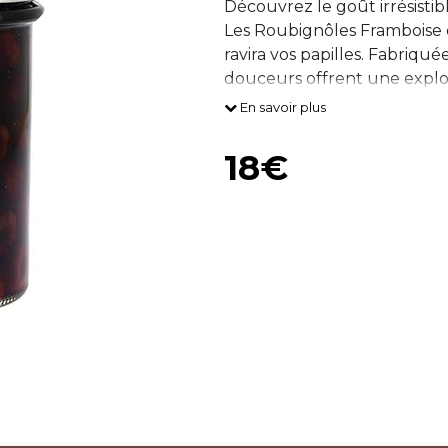
Découvrez le goût irrésistibl
Les Roubignôles Framboise d
ravira vos papilles. Fabriqué
douceurs offrent une explo
gorgée vo
En savoir plus
18€