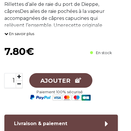
Rillettes d’aile de raie du port de Dieppe,
câpresDes ailes de raie pochées à la vapeur
accompagnées de câpres capucines qui
relèvent l’ensemble. Unerecette originale
inspirée des raies aux câpres desbistrots
En savoir plus
dieppois.Rillettes de truite fumée de Nor
7.80€
En stock
AJOUTER
Paiement 100% sécurisé
Livraison & paiement