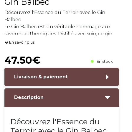
Gin Balbec
Découvrez l'Essence du Terroir avec le Gin
Balbec
Le Gin Balbec est un véritable hommage aux
saveurs authentiques. Distillé avec soin, ce gin
de 70 cl révèle des notes subtiles de botaniques
En savoir plus
soigneusement sélectionnées, offrant une
expérience gustati
47.50€
En stock
Livraison & paiement
Description
Découvrez l'Essence du
Terroir avec le Gin Balbec