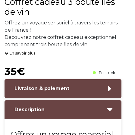
Coffret cadeau 3 bouteilles
de vin
Offrez un voyage sensoriel à travers les terroirs
de France !
Découvrez notre coffret cadeau exceptionnel
comprenant trois bouteilles de vin
soigneusement sélectionnées :
En savoir plus
Beaujolais Château Fleuri Rouge : Un vin fruité
et léger, parfait pour vos repa
35€
En stock
Livraison & paiement
Description
Offrez un voyage sensoriel