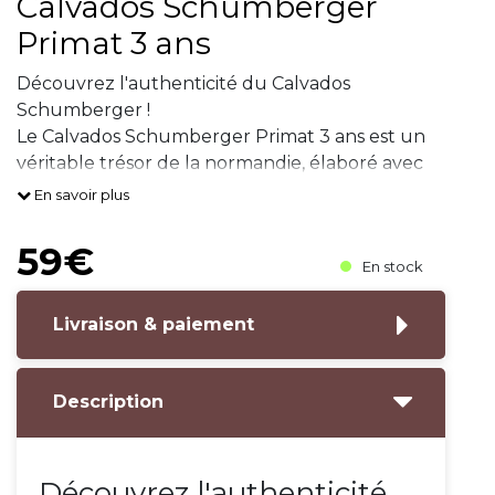
Calvados Schumberger
Primat 3 ans
Découvrez l'authenticité du Calvados
Schumberger !
Le Calvados Schumberger Primat 3 ans est un
véritable trésor de la normandie, élaboré avec
soin à partir des meilleures pommes à cidre.
En savoir plus
Vieilli pendant 3 ans, ce calvados offre une
richesse aromatiqu
59€
En stock
Livraison & paiement
Description
Découvrez l'authenticité